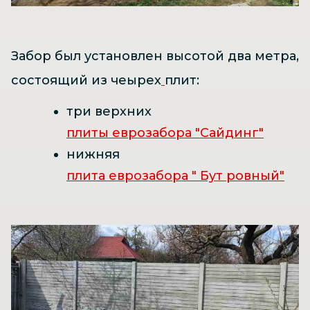
Забор был установлен высотой два метра,
состоящий из чеырех
плит:
три верхних
плиты еврозабора "Сайдинг"
нижняя
плита еврозабора " Бут ровный"